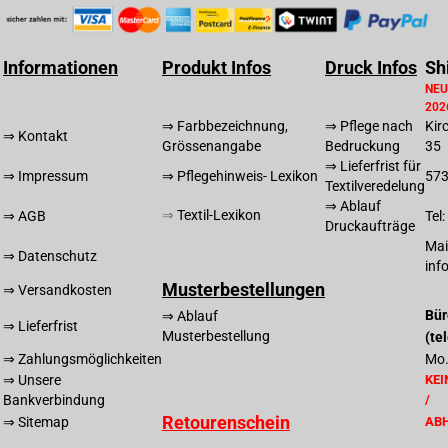
Informationen
Produkt Infos
Druck Infos
Sh
NEU
202
⇒ Farbbezeichnung,
⇒ Pflege nach
Kir
⇒ Kontakt
Grössenangabe
Bedruckung
35
⇒ Lieferfrist für
⇒ Impressum
⇒ Pflegehinweis- Lexikon
57
Textilveredelung
⇒ Ablauf
⇒
T
extil-Lexikon
⇒ AGB
Tel
Druckaufträge
Mai
⇒ Datenschutz
inf
Musterbestellungen
⇒ Versandkosten
Bür
⇒ Ablauf
⇒ Lieferfrist
Musterbestellung
(te
⇒ Zahlungsmöglichkeiten
Mo.
⇒ Unsere
KEI
Bankverbindung
/
Retourenschein
⇒ Sitemap
AB