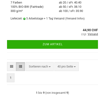
7 Farben
ab 20 / sFr. 40.40
100% BIO-BW (Fairtrade)
ab 50 / sFr. 38.10
300 g/m²
ab 100 / sFr. 35.90
Lieferzeit:
5 Arbeitstage + 1 Tag Versand
(Versand Infos)
44,90 CHF
zzgl.
Versand
ZUM ARTIKEL
Sortieren nach
pro Seite
Sortieren nach
40 pro Seite
1
1
bis
9
(von insgesamt
9
)