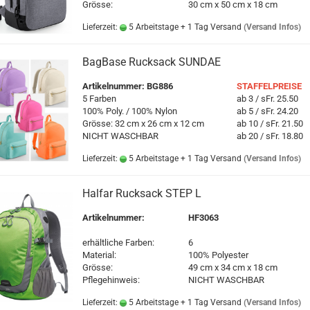
Grösse:
30 cm x 50 cm x 18 cm
Lieferzeit:
5 Arbeitstage + 1 Tag Versand
(Versand Infos)
BagBase Rucksack SUNDAE
Artikelnummer: BG886
STAFFELPREISE
5 Farben
ab 3 / sFr. 25.50
100% Poly. / 100% Nylon
ab 5 / sFr. 24.20
Grösse: 32 cm x 26 cm x 12 cm
ab 10 / sFr. 21.50
NICHT WASCHBAR
ab 20 / sFr. 18.80
Lieferzeit:
5 Arbeitstage + 1 Tag Versand
(Versand Infos)
Halfar Rucksack STEP L
Artikelnummer:
HF3063
erhältliche Farben:
6
Material:
100% Polyester
Grösse:
49 cm x 34 cm x 18 cm
Pflegehinweis:
NICHT WASCHBAR
Lieferzeit:
5 Arbeitstage + 1 Tag Versand
(Versand Infos)