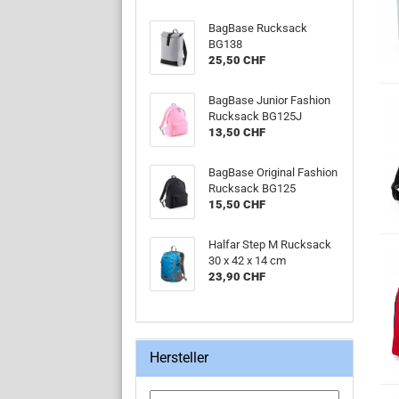
BagBase Rucksack
BG138
25,50 CHF
BagBase Junior Fashion
Rucksack BG125J
13,50 CHF
BagBase Original Fashion
Rucksack BG125
15,50 CHF
Halfar Step M Rucksack
30 x 42 x 14 cm
23,90 CHF
Hersteller