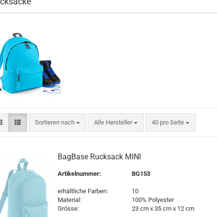
cksäcke
Sortieren nach
pro Seite
Sortieren nach
Alle Hersteller
40 pro Seite
BagBase Rucksack MINI
Artikelnummer:
BG153
erhältliche Farben:
10
Material:
100% Polyester
Grösse:
23 cm x 35 cm x 12 cm