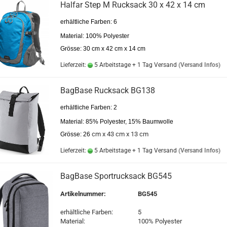
Halfar Step M Rucksack 30 x 42 x 14 cm
erhältliche Farben: 6
Material: 100% Polyester
Grösse: 30 cm x 42 cm x 14 cm
Lieferzeit:
5 Arbeitstage + 1 Tag Versand
(Versand Infos)
BagBase Rucksack BG138
erhältliche Farben: 2
Material: 85% Polyester, 15% Baumwolle
cm x 43 cm x 13 cm
Grösse: 26
Lieferzeit:
5 Arbeitstage + 1 Tag Versand
(Versand Infos)
BagBase Sportrucksack BG545
Artikelnummer:
BG545
erhältliche Farben:
5
Material:
100% Polyester