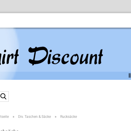
Suche...
»
»
tseite
Div. Taschen & Säcke
Rucksäcke