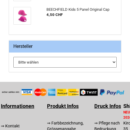
BEECHFIELD Kids 5 Panel Original Cap
4,50 CHF
Hersteller
Informationen
Produkt Infos
Druck Infos
Sh
NEU
202
⇒ Farbbezeichnung,
⇒ Pflege nach
Kir
⇒ Kontakt
Grössenangabe
Bedruckung
35