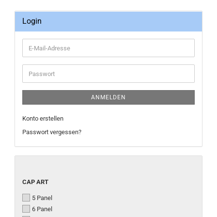
Login
E-
Mail-
Adresse
Passwort
ANMELDEN
Konto erstellen
Passwort vergessen?
CAP
CAP ART
ART
5 Panel
6 Panel