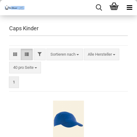
Caps Kinder
FILTER
Sortieren nach
Sortieren nach
Alle Hersteller
pro Seite
40 pro Seite
1