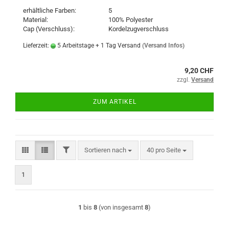
erhältliche Farben:
5
Material:
100% Polyester
Cap (Verschluss):
Kordelzugverschluss
Lieferzeit:
5 Arbeitstage + 1 Tag Versand
(Versand Infos)
9,20 CHF
zzgl.
Versand
ZUM ARTIKEL
FILTER
Sortieren nach
pro Seite
Sortieren nach
40 pro Seite
1
1
bis
8
(von insgesamt
8
)