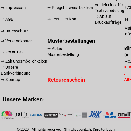
⇒ Lieferfrist für
⇒ Impressum
⇒ Pflegehinweis- Lexikon
57
Textilveredelung
⇒ Ablauf
⇒
T
extil-Lexikon
⇒ AGB
Tel
Druckaufträge
Mai
⇒ Datenschutz
inf
Musterbestellungen
⇒ Versandkosten
Bür
⇒ Ablauf
⇒ Lieferfrist
Musterbestellung
(te
⇒ Zahlungsmöglichkeiten
Mo.
⇒ Unsere
KEI
Bankverbindung
/
Retourenschein
⇒ Sitemap
AB
Unsere Marken
:
© 2020 - All rights reserved - Shirtdiscount.ch, Spreitenbach