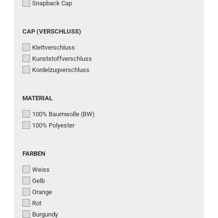
Snapback Cap
CAP
CAP (VERSCHLUSS)
(VERSCHLUSS)
Klettverschluss
Kunststoffverschluss
Kordelzugverschluss
MATERIAL
MATERIAL
100% Baumwolle (BW)
100% Polyester
FARBEN
FARBEN
Weiss
Gelb
Orange
Rot
Burgundy