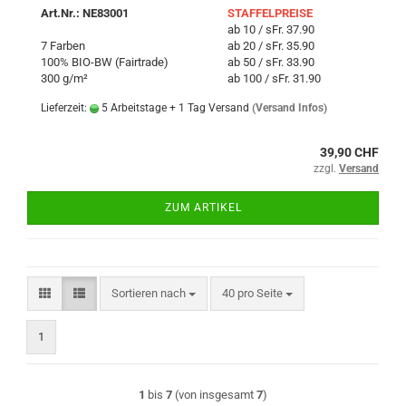
Art.Nr.: NE83001
STAFFELPREISE
ab 10 / sFr. 37.90
7 Farben
ab 20 / sFr. 35.90
100% BIO-BW (Fairtrade)
ab 50 / sFr. 33.90
300 g/m²
ab 100 / sFr. 31.90
Lieferzeit:
5 Arbeitstage + 1 Tag Versand
(Versand Infos)
39,90 CHF
zzgl.
Versand
ZUM ARTIKEL
Sortieren nach
pro Seite
Sortieren nach
40 pro Seite
1
1
bis
7
(von insgesamt
7
)