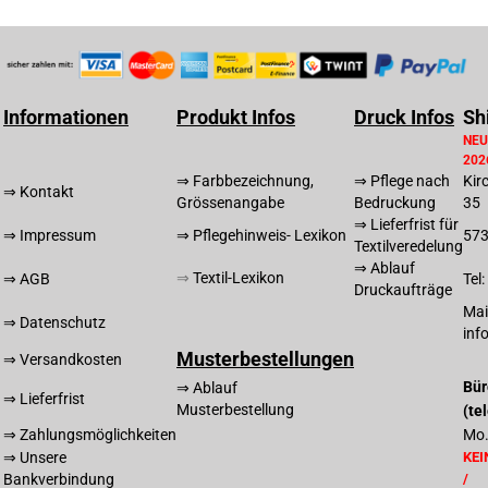
Informationen
Produkt Infos
Druck Infos
Sh
NEU
202
⇒ Farbbezeichnung,
⇒ Pflege nach
Kir
⇒ Kontakt
Grössenangabe
Bedruckung
35
⇒ Lieferfrist für
⇒ Impressum
⇒ Pflegehinweis- Lexikon
57
Textilveredelung
⇒ Ablauf
⇒
T
extil-Lexikon
⇒ AGB
Tel
Druckaufträge
Mai
⇒ Datenschutz
inf
Musterbestellungen
⇒ Versandkosten
Bür
⇒ Ablauf
⇒ Lieferfrist
Musterbestellung
(te
⇒ Zahlungsmöglichkeiten
Mo.
⇒ Unsere
KEI
Bankverbindung
/