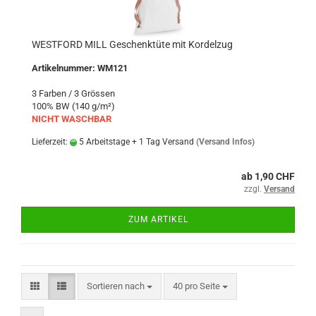
WESTFORD MILL Geschenktüte mit Kordelzug
Artikelnummer: WM121
3 Farben / 3 Grössen
100% BW (140 g/m²)
NICHT WASCHBAR
Lieferzeit:
5 Arbeitstage + 1 Tag Versand
(Versand Infos)
ab 1,90 CHF
zzgl.
Versand
ZUM ARTIKEL
Sortieren nach
pro Seite
Sortieren nach
40 pro Seite