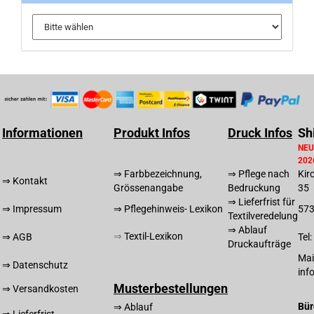
Informationen
Produkt Infos
Druck Infos
Sh
NEU
202
⇒ Farbbezeichnung,
⇒ Pflege nach
Kir
⇒ Kontakt
Grössenangabe
Bedruckung
35
⇒ Lieferfrist für
⇒ Impressum
⇒ Pflegehinweis- Lexikon
57
Textilveredelung
⇒ Ablauf
⇒
T
extil-Lexikon
⇒ AGB
Tel
Druckaufträge
Mai
⇒ Datenschutz
inf
Musterbestellungen
⇒ Versandkosten
Bür
⇒ Ablauf
⇒ Lieferfrist