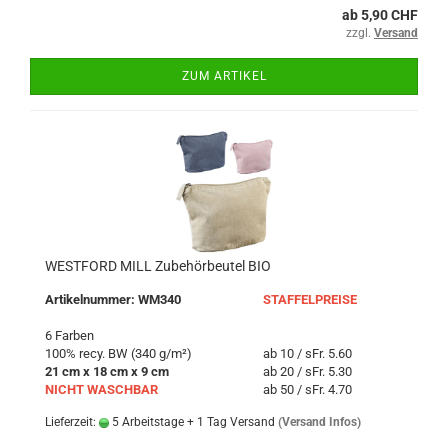
ab 5,90 CHF
zzgl.
Versand
ZUM ARTIKEL
WESTFORD MILL Zubehörbeutel BIO
Artikelnummer: WM340
STAFFELPREISE
6 Farben
100% recy. BW (340 g/m²)
ab 10 / sFr. 5.60
21 cm x 18 cm x 9 cm
ab 20 / sFr. 5.30
NICHT WASCHBAR
ab 50 / sFr. 4.70
Lieferzeit:
5 Arbeitstage + 1 Tag Versand
(Versand Infos)