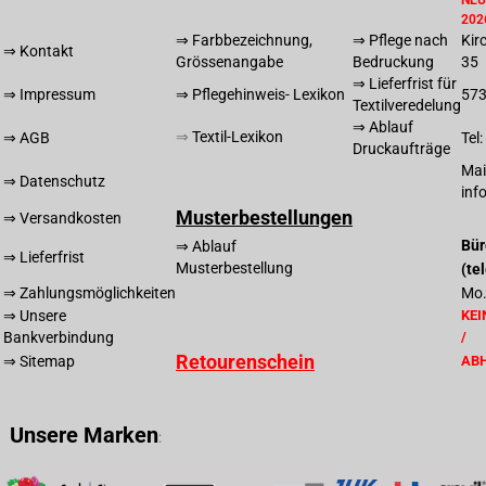
202
⇒ Farbbezeichnung,
⇒ Pflege nach
Kir
⇒ Kontakt
Grössenangabe
Bedruckung
35
⇒ Lieferfrist für
⇒ Impressum
⇒ Pflegehinweis- Lexikon
57
Textilveredelung
⇒ Ablauf
⇒
T
extil-Lexikon
⇒ AGB
Tel
Druckaufträge
Mai
⇒ Datenschutz
inf
Musterbestellungen
⇒ Versandkosten
Bür
⇒ Ablauf
⇒ Lieferfrist
Musterbestellung
(te
⇒ Zahlungsmöglichkeiten
Mo.
⇒ Unsere
KEI
Bankverbindung
/
Retourenschein
⇒ Sitemap
AB
Unsere Marken
: