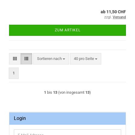
ab 11,50 CHF
zzgl.
Versand
ZUM ARTIKEL
Sortieren nach
pro Seite
Sortieren nach
40 pro Seite
1
1
bis
13
(von insgesamt
13
)
Login
E-