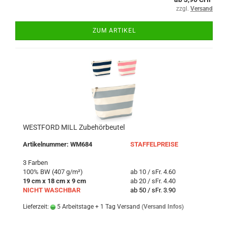
zzgl.
Versand
ZUM ARTIKEL
WESTFORD MILL Zubehörbeutel
Artikelnummer: WM684
STAFFELPREISE
3 Farben
100% BW (407 g/m²)
ab 10 / sFr. 4.60
19 cm x 18 cm x 9 cm
ab 20 / sFr. 4.40
NICHT WASCHBAR
ab 50 / sFr. 3.90
Lieferzeit:
5 Arbeitstage + 1 Tag Versand
(Versand Infos)