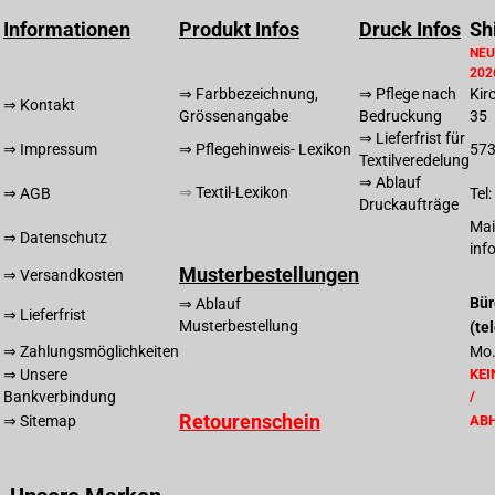
Informationen
Produkt Infos
Druck Infos
Sh
NEU
202
⇒ Farbbezeichnung,
⇒ Pflege nach
Kir
⇒ Kontakt
Grössenangabe
Bedruckung
35
⇒ Lieferfrist für
⇒ Impressum
⇒ Pflegehinweis- Lexikon
57
Textilveredelung
⇒ Ablauf
⇒
T
extil-Lexikon
⇒ AGB
Tel
Druckaufträge
Mai
⇒ Datenschutz
inf
Musterbestellungen
⇒ Versandkosten
Bür
⇒ Ablauf
⇒ Lieferfrist
Musterbestellung
(te
⇒ Zahlungsmöglichkeiten
Mo.
⇒ Unsere
KEI
Bankverbindung
/
Retourenschein
⇒ Sitemap
AB