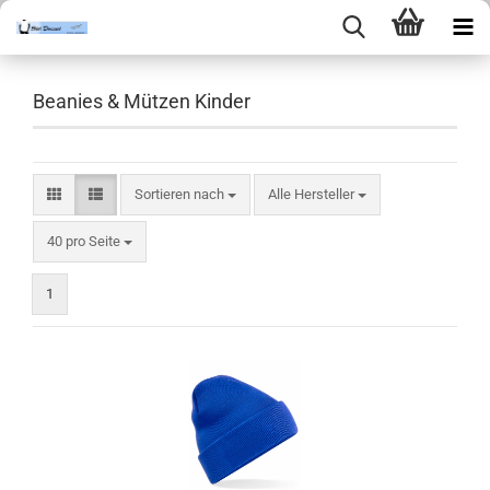
Beanies & Mützen Kinder
Sortieren nach
Sortieren nach
Alle Hersteller
pro Seite
40 pro Seite
1