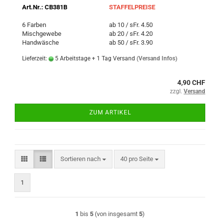
Art.Nr.: CB381B
STAFFELPREISE
6 Farben
ab 10 / sFr. 4.50
Mischgewebe
ab 20 / sFr. 4.20
Handwäsche
ab 50 / sFr. 3.90
Lieferzeit:
5 Arbeitstage + 1 Tag Versand
(Versand Infos)
4,90 CHF
zzgl.
Versand
ZUM ARTIKEL
Sortieren nach
pro Seite
Sortieren nach
40 pro Seite
1
1
bis
5
(von insgesamt
5
)