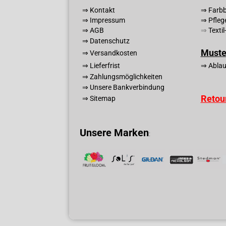
⇒ Kontakt
⇒ Farbb
⇒ Impressum
⇒ Pfleg
⇒ AGB
⇒
T
exti
⇒ Datenschutz
Muste
⇒ Versandkosten
⇒ Lieferfrist
⇒ Ablau
⇒ Zahlungsmöglichkeiten
⇒ Unsere Bankverbindung
Retou
⇒ Sitemap
Unsere Marken
: