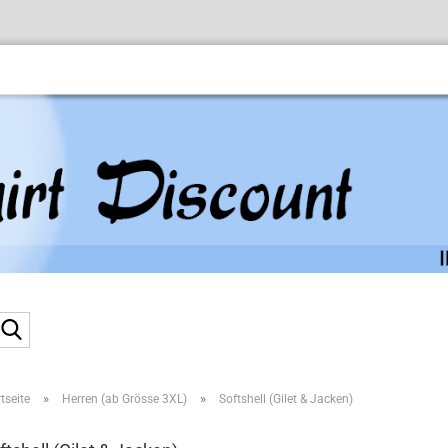
Suche...
»
»
tseite
Herren (ab Grösse 3XL)
Softshell (Gilet & Jacken)