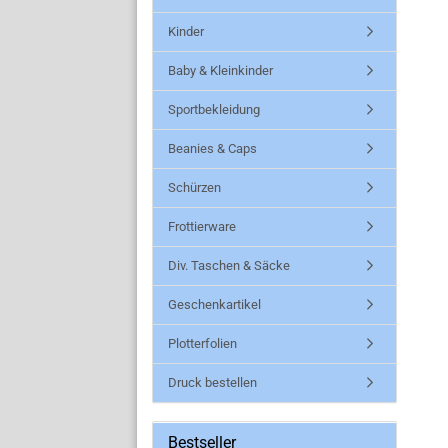
Kinder
Baby & Kleinkinder
Sportbekleidung
Beanies & Caps
Schürzen
Frottierware
Div. Taschen & Säcke
Geschenkartikel
Plotterfolien
Druck bestellen
Bestseller