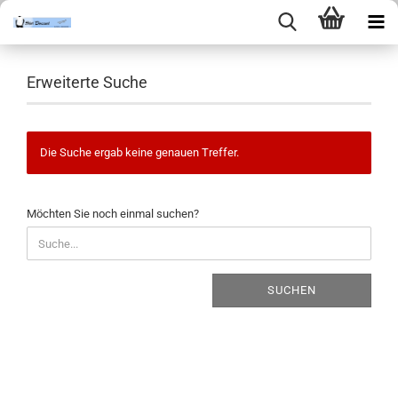
Erweiterte Suche
Die Suche ergab keine genauen Treffer.
MÖCHTEN
Möchten Sie noch einmal suchen?
SIE
NOCH
EINMAL
SUCHEN?
SUCHEN