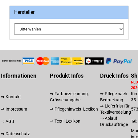
Hersteller
Informationen
Produkt Infos
Druck Infos
Sh
NEU
202
⇒ Farbbezeichnung,
⇒ Pflege nach
Kir
⇒ Kontakt
Grössenangabe
Bedruckung
35
⇒ Lieferfrist für
⇒ Impressum
⇒ Pflegehinweis- Lexikon
57
Textilveredelung
⇒ Ablauf
⇒
T
extil-Lexikon
⇒ AGB
Tel
Druckaufträge
Mai
⇒ Datenschutz
inf